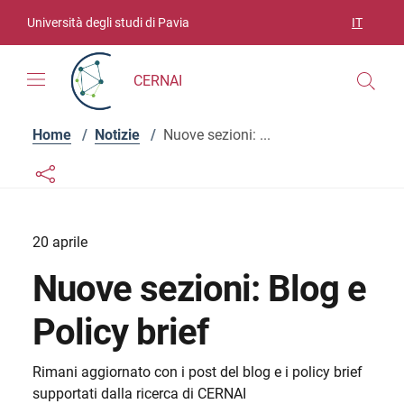
Vai ai contenuti
Vai al menu di navigazione
Vai al footer
Università degli studi di Pavia
IT
SELEZIO
CERNAI
Home
/
Notizie
/
Nuove sezioni: ...
Links condivisione social
Bottone condivisione social
20 aprile
Nuove sezioni: Blog e
Policy brief
Rimani aggiornato con i post del blog e i policy brief
supportati dalla ricerca di CERNAI