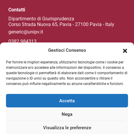
Contatti
Dipartimento di Giurisprudenza
Corso Strada Nuova 65, Pavia - 27100 Pavia - Italy
generic@unipv.it
0382.984313
Gestisci Consenso
Per fornire le migliori esperienze, utilizziamo tecnologie come i cookie per
Social di Ateneo
memorizzare e/o accedere alle informazioni del dispositivo. Il consenso a
queste tecnologie ci permetterà di elaborare dati come il comportamento di
navigazione o ID unici su questo sito. Non acconsentire o ritirare il
consenso può influire negativamente su alcune caratteristiche e funzioni.
NEWSLETTER DI ATENEO
Sezione Link Utili
Accetta
Privacy policy
Nega
Note legali
Unipv.news
Visualizza le preferenze
Mappa del sito