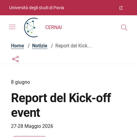
Vai ai contenuti
Vai al menu di navigazione
Vai al footer
Università degli studi di Pavia
IT
SELEZIO
CERNAI
Home
/
Notizie
/
Report del Kick...
Links condivisione social
Bottone condivisione social
8 giugno
Report del Kick-off
event
27-28 Maggio 2026